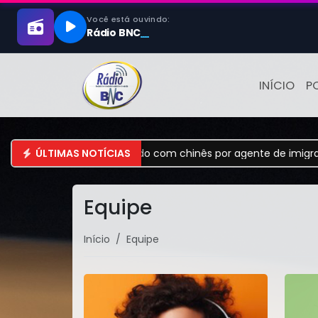
INÍCIO
P
z ter sido confundido com chinês por agente de imigração na 
ÚLTIMAS NOTÍCIAS
Equipe
Início
Equipe