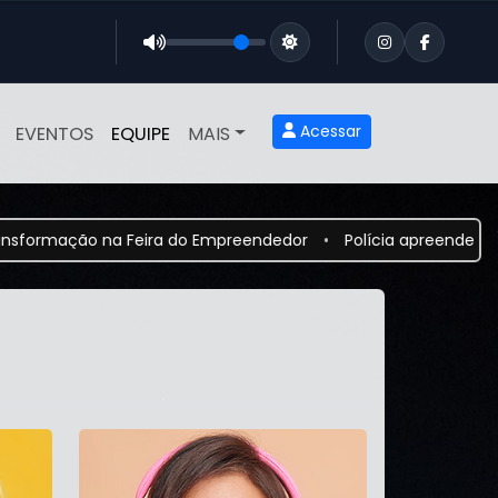
Acessar
EVENTOS
EQUIPE
MAIS
ção na Feira do Empreendedor
•
Polícia apreende drogas, e